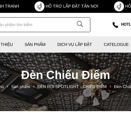
NH TRANH
HỖ TRỢ LẮP ĐẶT TẬN NƠI
HỖ
HOTL
 THIỆU
SẢN PHẨM
DỊCH VỤ LẮP ĐẶT
CATELOGUE
Đèn Chiếu Điểm
hủ
Sản phẩm
ĐÈN RỌI SPOTLIGHT - CHIẾU ĐIỂM
Đèn Chi