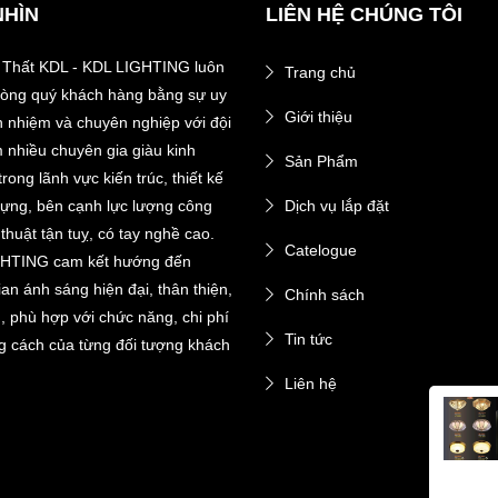
NHÌN
LIÊN HỆ CHÚNG TÔI
 Thất KDL - KDL LIGHTING luôn
Trang chủ
 lòng quý khách hàng bằng sự uy
Giới thiệu
ch nhiệm và chuyên nghiệp với đội
 nhiều chuyên gia giàu kinh
Sản Phẩm
rong lãnh vực kiến trúc, thiết kế
dựng, bên cạnh lực lượng công
Dịch vụ lắp đặt
thuật tận tuỵ, có tay nghề cao.
Catelogue
HTING cam kết hướng đến
an ánh sáng hiện đại, thân thiện,
Chính sách
n, phù hợp với chức năng, chi phí
Tin tức
g cách của từng đối tượng khách
Liên hệ