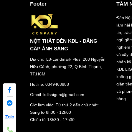
Footer
TẦM 
Đèn Nội
làm hài
tín, trá
ngũ gồm
NỘT THẤT ĐÈN KDL - ĐẲNG
nghiệm t
CẤP ÁNH SÁNG
và xây 
Địa chỉ: L8-Landmark Plus, 208 Nguyễn
nhân kỹ 
Hữu Cảnh, phường 22, Q.Bình Thạnh,
KDL LIG
TP.HCM
không gi
giản tiệ
Hotline:
0349468888
và phon
Gmail:
kdlsaigon@gmail.com
hàng.
Giờ làm viêc: Từ thứ 2 đến chủ nhật:
Sáng từ 8h00 - 12h00
Chiều từ 13h30 - 17h30