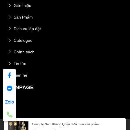
Giới thiệu
Sản Phẩm
Dịch vụ lắp đặt
Catelogue
Chính sách
Tin tức
Liên hệ
FANPAGE
Công Ty Nam Khang
Quận 3
đã mua sản phẩm
Thông tin chủ quản: Lê Kim Thuỳ Dương - 0898888809 - 537