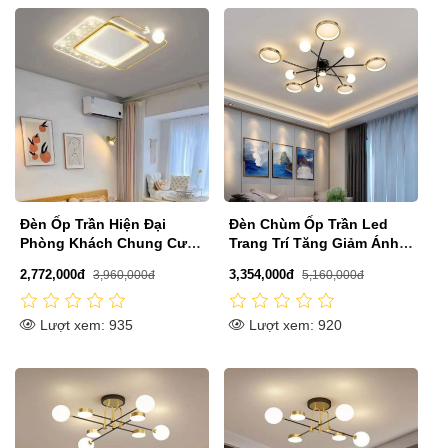
Đèn Ốp Trần Hiện Đại
Đèn Chùm Ốp Trần Led
Phòng Khách Chung Cư,
Trang Trí Tăng Giảm Ánh
Phòng Ngủ D500mm PH-
Sáng L1200mm SE-CLA776
2,772,000đ
3,354,000đ
3,960,000đ
5,160,000đ
MO9075
Lượt xem: 935
Lượt xem: 920