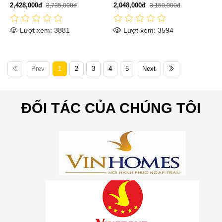
2,428,000đ
2,048,000đ
3,735,000đ
3,150,000đ
Lượt xem: 3881
Lượt xem: 3594
Prev
1
2
3
4
5
Next
ĐỐI TÁC CỦA CHÚNG TÔI