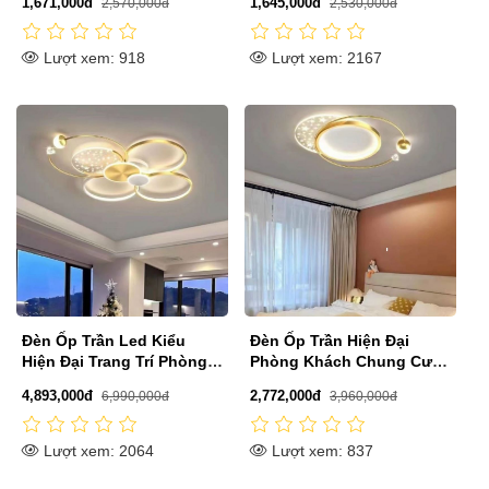
1,671,000đ
1,645,000đ
2,570,000đ
2,530,000đ
M3002A
Lượt xem: 918
Lượt xem: 2167
Đèn Ốp Trần Led Kiểu
Đèn Ốp Trần Hiện Đại
Hiện Đại Trang Trí Phòng
Phòng Khách Chung Cư,
Khách D850mm PH-
Phòng Ngủ D500mm PH-
4,893,000đ
2,772,000đ
6,990,000đ
3,960,000đ
MO9076
MO9074
Lượt xem: 2064
Lượt xem: 837