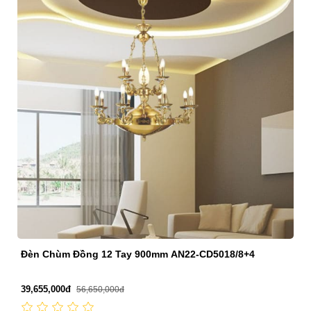
Đèn Chùm Đồng Chao Đá Ø950mm AN22-CD5015/8
25,795,000đ
36,850,000đ