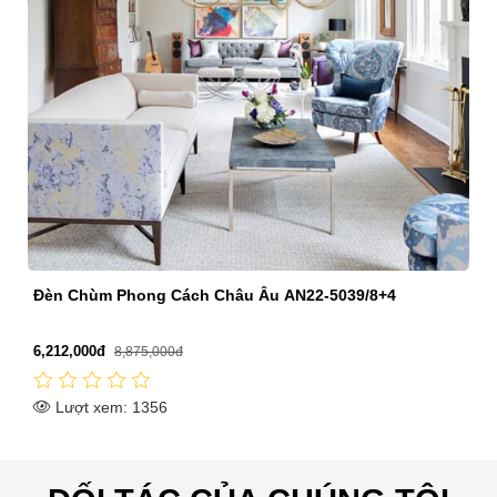
Đèn Chùm Phong Cách Châu Âu AN22-CN9069/6
5,420,000đ
3,794,000đ
Lượt xem: 1346