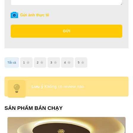
Gửi ảnh thực tế
GỬI
Tất cả
1
2
3
4
5
Lưu ý
Không có review nào
SẢN PHẨM BÁN CHẠY