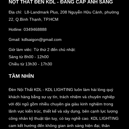
NỘT THẤT ĐÈN KDL - ĐẲNG CẤP ÁNH SÁNG
Địa chỉ: L8-Landmark Plus, 208 Nguyễn Hữu Cảnh, phường
22, Q.Bình Thạnh, TP.HCM
Hotline:
0349468888
Gmail:
kdlsaigon@gmail.com
Giờ làm viêc: Từ thứ 2 đến chủ nhật:
Sáng từ 8h00 - 12h00
Chiều từ 13h30 - 17h30
TẦM NHÌN
Đèn Nội Thất KDL - KDL LIGHTING luôn làm hài lòng quý
khách hàng bằng sự uy tín, trách nhiệm và chuyên nghiệp
với đội ngũ gồm nhiều chuyên gia giàu kinh nghiệm trong
lãnh vực kiến trúc, thiết kế và xây dựng, bên cạnh lực lượng
công nhân kỹ thuật tận tuỵ, có tay nghề cao. KDL LIGHTING
cam kết hướng đến không gian ánh sáng hiện đại, thân