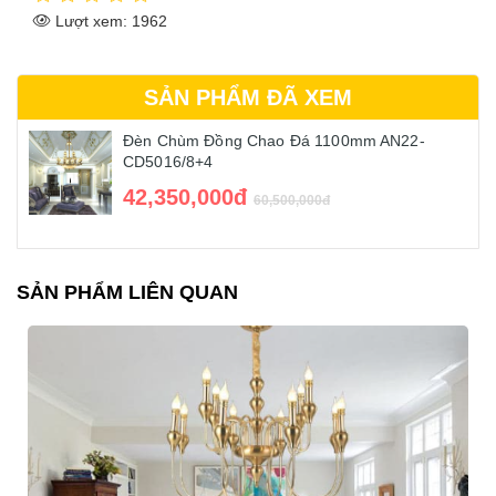
Lượt xem: 876
SẢN PHẨM ĐÃ XEM
Đèn Chùm Đồng Chao Đá 1100mm AN22-
CD5016/8+4
42,350,000đ
60,500,000đ
SẢN PHẨM LIÊN QUAN