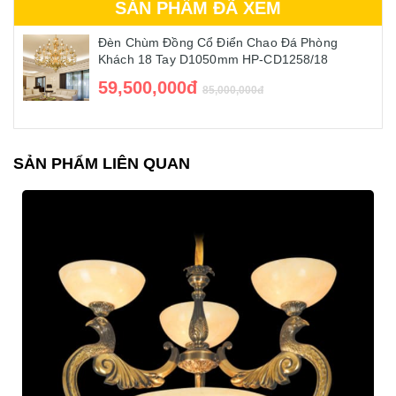
SẢN PHẨM ĐÃ XEM
Đèn Chùm Đồng Cổ Điển Chao Đá Phòng
Khách 18 Tay D1050mm HP-CD1258/18
59,500,000đ
85,000,000đ
SẢN PHẨM LIÊN QUAN