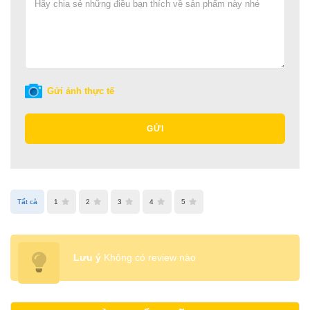
Gửi ảnh thực tế
GỬI
Tất cả
1
2
3
4
5
Lưu ý
Không có review nào