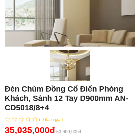
Đèn Chùm Đồng Cổ Điển Phòng
Khách, Sảnh 12 Tay D900mm AN-
CD5018/8+4
( 0 đánh giá )
35,035,000đ
53,900,000đ