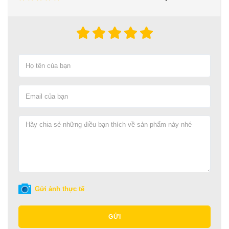
Gửi ảnh thực tế
GỬI