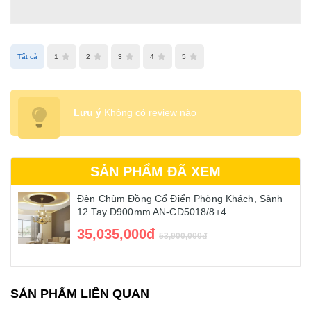
Tất cả
1
2
3
4
5
Lưu ý
Không có review nào
SẢN PHẨM ĐÃ XEM
Đèn Chùm Đồng Cổ Điển Phòng Khách, Sảnh
12 Tay D900mm AN-CD5018/8+4
35,035,000đ
53,900,000đ
SẢN PHẨM LIÊN QUAN