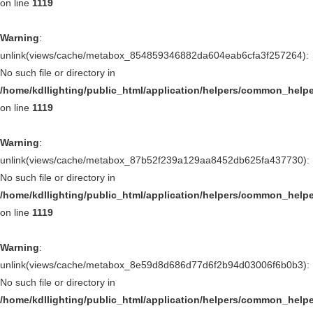
on line
1119
Warning
:
unlink(views/cache/metabox_854859346882da604eab6cfa3f257264):
No such file or directory in
/home/kdllighting/public_html/application/helpers/common_help
on line
1119
Warning
:
unlink(views/cache/metabox_87b52f239a129aa8452db625fa437730):
No such file or directory in
/home/kdllighting/public_html/application/helpers/common_help
on line
1119
Warning
:
unlink(views/cache/metabox_8e59d8d686d77d6f2b94d03006f6b0b3):
No such file or directory in
/home/kdllighting/public_html/application/helpers/common_help