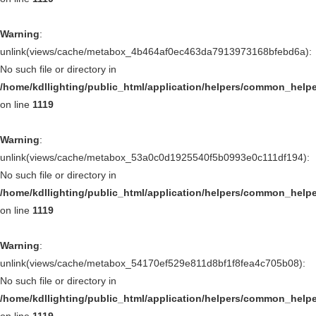
Warning
:
unlink(views/cache/metabox_4b464af0ec463da7913973168bfebd6a):
No such file or directory in
/home/kdllighting/public_html/application/helpers/common_help
on line
1119
Warning
:
unlink(views/cache/metabox_53a0c0d1925540f5b0993e0c111df194):
No such file or directory in
/home/kdllighting/public_html/application/helpers/common_help
on line
1119
Warning
:
unlink(views/cache/metabox_54170ef529e811d8bf1f8fea4c705b08):
No such file or directory in
/home/kdllighting/public_html/application/helpers/common_help
on line
1119