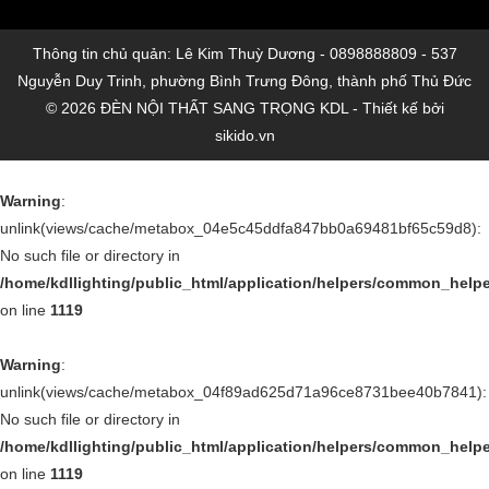
Thông tin chủ quản: Lê Kim Thuỳ Dương - 0898888809 - 537
Nguyễn Duy Trinh, phường Bình Trưng Đông, thành phố Thủ Đức
© 2026 ĐÈN NỘI THẤT SANG TRỌNG KDL - Thiết kế bởi
sikido.vn
Warning
:
unlink(views/cache/metabox_04e5c45ddfa847bb0a69481bf65c59d8):
No such file or directory in
/home/kdllighting/public_html/application/helpers/common_help
on line
1119
Warning
:
unlink(views/cache/metabox_04f89ad625d71a96ce8731bee40b7841):
No such file or directory in
/home/kdllighting/public_html/application/helpers/common_help
on line
1119