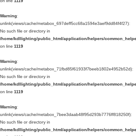
on line
1119
Warning
:
unlink(views/cache/metabox_697deff5cc68a1594e3aef9dd84f4f27):
No such file or directory in
/home/kdllighting/public_html/application/helpers/common_help
on line
1119
Warning
:
unlink(views/cache/metabox_71fbd85f61933f7beeb1802e4952b52d):
No such file or directory in
/home/kdllighting/public_html/application/helpers/common_help
on line
1119
Warning
:
unlink(views/cache/metabox_7bee3daab48f95d293b7776ff818250f):
No such file or directory in
/home/kdllighting/public_html/application/helpers/common_help