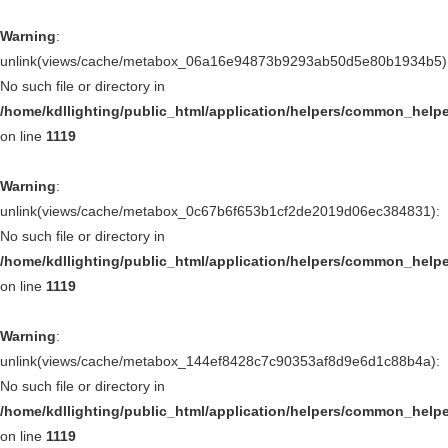
Warning
:
unlink(views/cache/metabox_06a16e94873b9293ab50d5e80b1934b5)
No such file or directory in
/home/kdllighting/public_html/application/helpers/common_help
on line
1119
Warning
:
unlink(views/cache/metabox_0c67b6f653b1cf2de2019d06ec384831):
No such file or directory in
/home/kdllighting/public_html/application/helpers/common_help
on line
1119
Warning
:
unlink(views/cache/metabox_144ef8428c7c90353af8d9e6d1c88b4a):
No such file or directory in
/home/kdllighting/public_html/application/helpers/common_help
on line
1119