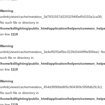
Warning
:
unlink(views/cache/metabox_3d7831557d2203294f0ef54333a1ca3f):
No such file or directory in
/home/kdllighting/public_html/application/helpers/common_help
on line
1119
Warning
:
unlink(views/cache/metabox_3e4ef92f3af5bc322fe5444ff9e900ee): No
such file or directory in
/home/kdllighting/public_html/application/helpers/common_help
on line
1119
Warning
:
unlink(views/cache/metabox_454d3890bb805c904369c5f58db2fc3c):
No such file or directory in
/home/kdllighting/public_html/application/helpers/common_help
on line
1119