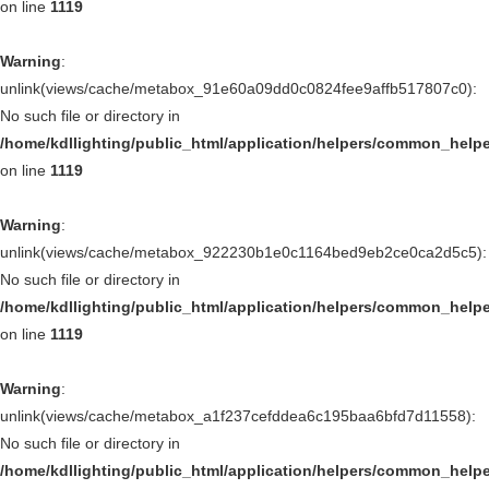
on line
1119
Warning
:
unlink(views/cache/metabox_91e60a09dd0c0824fee9affb517807c0):
No such file or directory in
/home/kdllighting/public_html/application/helpers/common_help
on line
1119
Warning
:
unlink(views/cache/metabox_922230b1e0c1164bed9eb2ce0ca2d5c5):
No such file or directory in
/home/kdllighting/public_html/application/helpers/common_help
on line
1119
Warning
:
unlink(views/cache/metabox_a1f237cefddea6c195baa6bfd7d11558):
No such file or directory in
/home/kdllighting/public_html/application/helpers/common_help