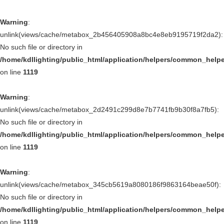
Warning
:
unlink(views/cache/metabox_2b456405908a8bc4e8eb9195719f2da2):
No such file or directory in
/home/kdllighting/public_html/application/helpers/common_help
on line
1119
Warning
:
unlink(views/cache/metabox_2d2491c299d8e7b7741fb9b30f8a7fb5):
No such file or directory in
/home/kdllighting/public_html/application/helpers/common_help
on line
1119
Warning
:
unlink(views/cache/metabox_345cb5619a8080186f9863164beae50f):
No such file or directory in
/home/kdllighting/public_html/application/helpers/common_help
on line
1119