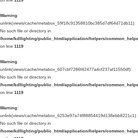
Warning
:
unlink(views/cache/metabox_59f18c91358810bc385d7df64d71db11):
No such file or directory in
/home/kdllighting/public_html/application/helpers/common_help
on line
1119
Warning
:
unlink(views/cache/metabox_607cbf7286f42477a4cf237af11550df):
No such file or directory in
/home/kdllighting/public_html/application/helpers/common_help
on line
1119
Warning
:
unlink(views/cache/metabox_6253e97a74f88854419d138ebb8221c1):
No such file or directory in
/home/kdllighting/public_html/application/helpers/common_help