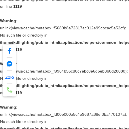
on line
1119
Warning
:
unlink(views/cache/metabox_f5689b8a72317ac912e99cbcac5a52cf):
No such file or directory in
/home/kdllighting/public_html/application/helpers/common_help
on line
1119
Warning
:
unlink(views/cache/metabox_f9964b56cd0c7ebc8e6d6eb3b0d20080):
No such file or directory in
/home/kdllighting/public_html/application/helpers/common_help
on line
1119
Warning
:
unlink(views/cache/metabox_fd00e000a5c4e9687a88ef3ba470107a):
No such file or directory in
/home/kdllighting/public_html/application/helpers/common_help