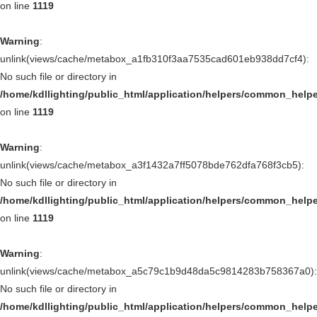
on line
1119
Warning
:
unlink(views/cache/metabox_a1fb310f3aa7535cad601eb938dd7cf4):
No such file or directory in
/home/kdllighting/public_html/application/helpers/common_help
on line
1119
Warning
:
unlink(views/cache/metabox_a3f1432a7ff5078bde762dfa768f3cb5):
No such file or directory in
/home/kdllighting/public_html/application/helpers/common_help
on line
1119
Warning
:
unlink(views/cache/metabox_a5c79c1b9d48da5c9814283b758367a0):
No such file or directory in
/home/kdllighting/public_html/application/helpers/common_help