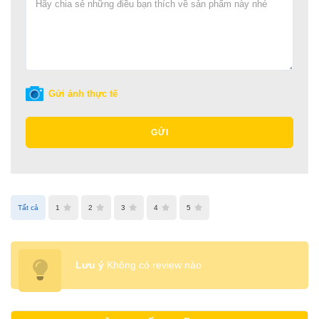
Gửi ảnh thực tế
GỬI
Tất cả
1
2
3
4
5
Lưu ý
Không có review nào