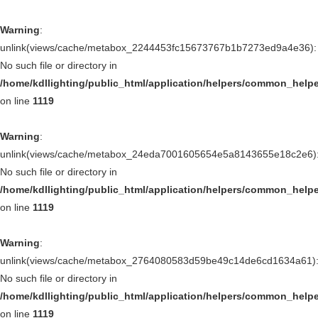
Warning
:
unlink(views/cache/metabox_2244453fc15673767b1b7273ed9a4e36):
No such file or directory in
/home/kdllighting/public_html/application/helpers/common_help
on line
1119
Warning
:
unlink(views/cache/metabox_24eda7001605654e5a8143655e18c2e6)
No such file or directory in
/home/kdllighting/public_html/application/helpers/common_help
on line
1119
Warning
:
unlink(views/cache/metabox_2764080583d59be49c14de6cd1634a61)
No such file or directory in
/home/kdllighting/public_html/application/helpers/common_help
on line
1119