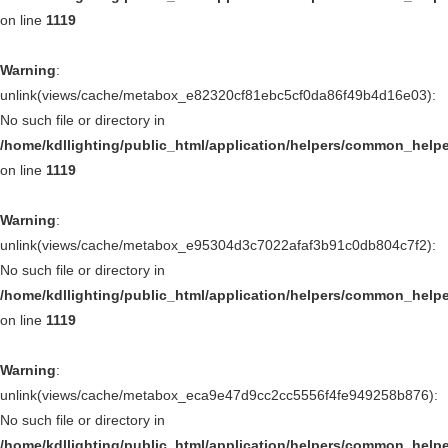
on line
1119
Warning
:
unlink(views/cache/metabox_e82320cf81ebc5cf0da86f49b4d16e03):
No such file or directory in
/home/kdllighting/public_html/application/helpers/common_help
on line
1119
Warning
:
unlink(views/cache/metabox_e95304d3c7022afaf3b91c0db804c7f2):
No such file or directory in
/home/kdllighting/public_html/application/helpers/common_help
on line
1119
Warning
:
unlink(views/cache/metabox_eca9e47d9cc2cc5556f4fe949258b876):
No such file or directory in
/home/kdllighting/public_html/application/helpers/common_help