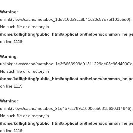
Warning
:
unlink(views/cache/metabox_1de316da9cc8b41c20c57e7ef10155d0):
No such file or directory in
/home/kdllighting/public_html/application/helpers/common_help
on line
1119
Warning
:
unlink(views/cache/metabox_1e3f8663999d91311229de03c96d4000):
No such file or directory in
/home/kdllighting/public_html/application/helpers/common_help
on line
1119
Warning
:
unlink(views/cache/metabox_21e4b7cc789c1600ce56815630d14846):
No such file or directory in
/home/kdllighting/public_html/application/helpers/common_help
on line
1119