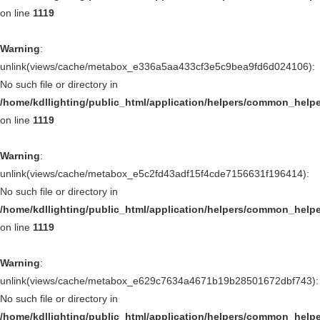
on line
1119
Warning
:
unlink(views/cache/metabox_e336a5aa433cf3e5c9bea9fd6d024106):
No such file or directory in
/home/kdllighting/public_html/application/helpers/common_help
on line
1119
Warning
:
unlink(views/cache/metabox_e5c2fd43adf15f4cde7156631f196414):
No such file or directory in
/home/kdllighting/public_html/application/helpers/common_help
on line
1119
Warning
:
unlink(views/cache/metabox_e629c7634a4671b19b28501672dbf743):
No such file or directory in
/home/kdllighting/public_html/application/helpers/common_help