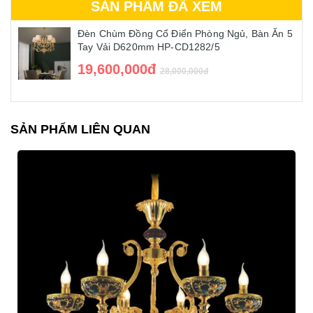
SẢN PHẨM ĐÃ XEM
Đèn Chùm Đồng Cổ Điển Phòng Ngủ, Bàn Ăn 5
Tay Vải D620mm HP-CD1282/5
19,600,000đ
28,000,000đ
SẢN PHẨM LIÊN QUAN