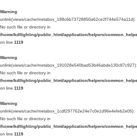
Warning
:
unlink(views/cache/metabox_188c6b73728850a62ce2f744e574a11d):
No such file or directory in
/home/kdllighting/public_html/application/helpers/common_help
on line
1119
Warning
:
unlink(views/cache/metabox_191028e540bad53b46abde130c87c927)
No such file or directory in
/home/kdllighting/public_html/application/helpers/common_help
on line
1119
Warning
:
unlink(views/cache/metabox_1cdf297762e24e7c0e1d96e4efeb2e05):
No such file or directory in
/home/kdllighting/public_html/application/helpers/common_help
on line
1119