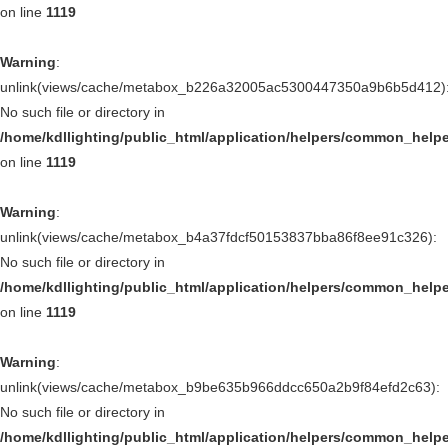
on line
1119
Warning
:
unlink(views/cache/metabox_b226a32005ac5300447350a9b6b5d412)
No such file or directory in
/home/kdllighting/public_html/application/helpers/common_help
on line
1119
Warning
:
unlink(views/cache/metabox_b4a37fdcf50153837bba86f8ee91c326):
No such file or directory in
/home/kdllighting/public_html/application/helpers/common_help
on line
1119
Warning
:
unlink(views/cache/metabox_b9be635b966ddcc650a2b9f84efd2c63):
No such file or directory in
/home/kdllighting/public_html/application/helpers/common_help