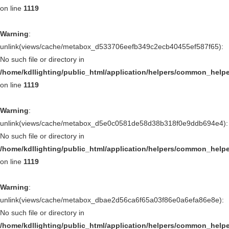
on line
1119
Warning
:
unlink(views/cache/metabox_d533706eefb349c2ecb40455ef587f65):
No such file or directory in
/home/kdllighting/public_html/application/helpers/common_help
on line
1119
Warning
:
unlink(views/cache/metabox_d5e0c0581de58d38b318f0e9ddb694e4):
No such file or directory in
/home/kdllighting/public_html/application/helpers/common_help
on line
1119
Warning
:
unlink(views/cache/metabox_dbae2d56ca6f65a03f86e0a6efa86e8e):
No such file or directory in
/home/kdllighting/public_html/application/helpers/common_help