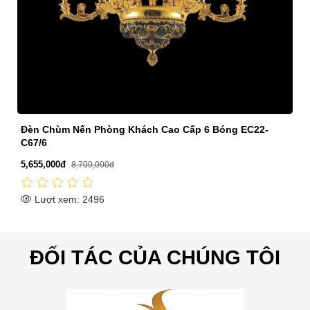
Phòng Khách Cao Cấp 6 Bóng EC22-
Staircase Chandelie
7,500,000đ
,000đ
8,100,000đ
96
Lượt xem: 1061
ĐỐI TÁC CỦA CHÚNG TÔI