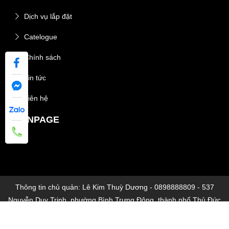
Dịch vụ lắp đặt
Catelogue
Chính sách
Tin tức
Liên hệ
FANPAGE
Thông tin chủ quản: Lê Kim Thuỳ Dương - 0898888809 - 537
Nguyễn Duy Trinh, phường Bình Trưng Đông, thành phố Thủ Đức
© 2026 ĐÈN NỘI THẤT SANG TRỌNG KDL - Thiết kế bởi
THÊM VÀO GIỎ
MUA NGAY
Chị Minh Anh
Quận 1
đã mua sản phẩm
sikido.vn