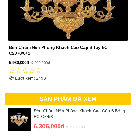
Đèn Chùm Nến Phòng Khách Cao Cấp 6 Tay EC-
C2076/6+1
5,980,000đ
9,200,000đ
Lượt xem: 2493
SẢN PHẨM ĐÃ XEM
Đèn Chùm Nến Phòng Khách Cao Cấp 6 Bóng
EC-C54/6
6,305,000đ
9,700,000đ