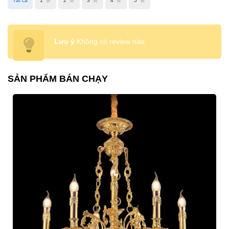
Tất cả
1
2
3
4
5
Lưu ý
Không có review nào
SẢN PHẨM BÁN CHẠY