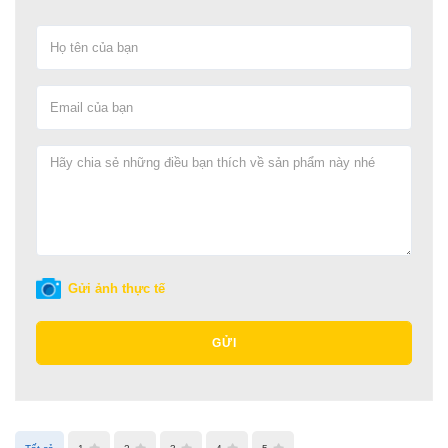
Gửi ảnh thực tế
GỬI