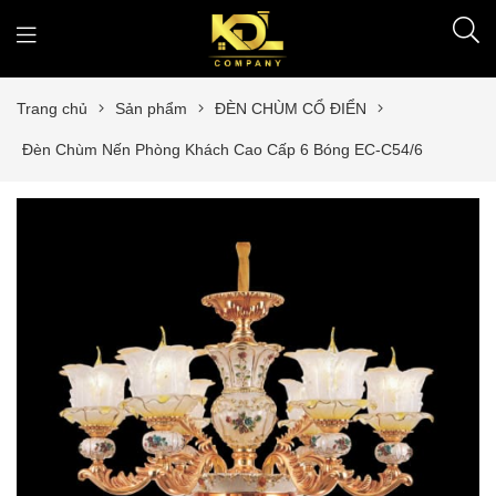
Trang chủ
Sản phẩm
ĐÈN CHÙM CỔ ĐIỂN
Đèn Chùm Nến Phòng Khách Cao Cấp 6 Bóng EC-C54/6