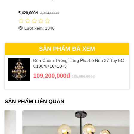
5,420,000đ
3,794,000đ
Lượt xem: 1346
SẢN PHẨM ĐÃ XEM
Đèn Chùm Thông Tầng Pha Lê Nến 37 Tay EC-
C130/6+16+10+5
109,200,000đ
185,000,000đ
SẢN PHẨM LIÊN QUAN