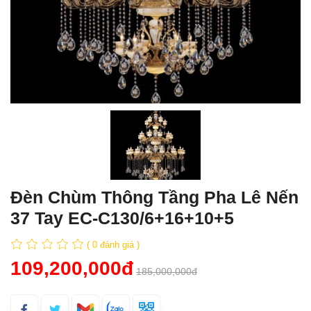
Đèn Chùm Thông Tầng Pha Lê Nến
37 Tay EC-C130/6+16+10+5
( 0 đánh giá )
109,200,000đ
185,000,000đ