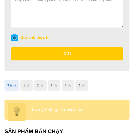
Gửi ảnh thực tế
GỬI
Tất cả
1
2
3
4
5
Lưu ý
Không có review nào
SẢN PHẨM BÁN CHẠY