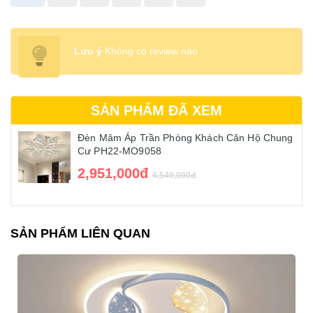
Lưu ý
Không có review nào
SẢN PHẨM ĐÃ XEM
Đèn Mâm Áp Trần Phòng Khách Căn Hộ Chung
Cư PH22-MO9058
2,951,000đ
4,540,000đ
SẢN PHẨM LIÊN QUAN