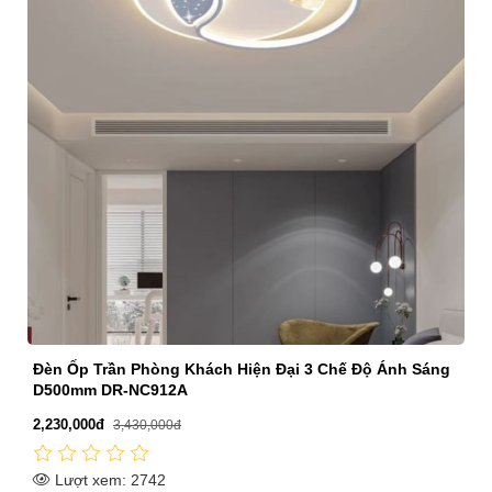
Đèn Ốp Trần Phòng Khách Hiện Đại 3 Chế Độ Ánh Sáng
D500mm DR-NC912A
2,230,000đ
3,430,000đ
Lượt xem: 2742