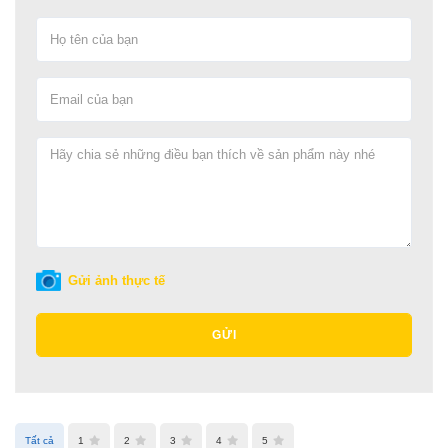
Gửi ảnh thực tế
GỬI
Tất cả
1
2
3
4
5