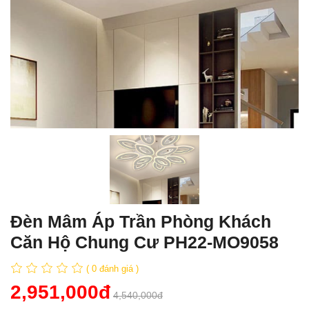
Đèn Mâm Áp Trần Phòng Khách
Căn Hộ Chung Cư PH22-MO9058
( 0 đánh giá )
2,951,000đ
4,540,000đ