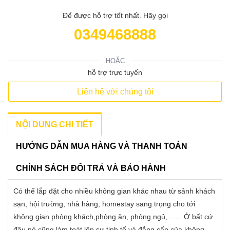
Để được hỗ trợ tốt nhất. Hãy gọi
0349468888
HOẶC
hỗ trợ trực tuyến
Liên hệ với chúng tôi
NỘI DUNG CHI TIẾT
HƯỚNG DẪN MUA HÀNG VÀ THANH TOÁN
CHÍNH SÁCH ĐỔI TRẢ VÀ BẢO HÀNH
Có thể lắp đặt cho nhiều không gian khác nhau từ sảnh khách
sạn, hội trường, nhà hàng, homestay sang trọng cho tới
không gian phòng khách,phòng ăn, phòng ngủ, ...... Ở bất cứ
đâu nó cũng làm toát lên sự tinh tế và đẳng cấp của không