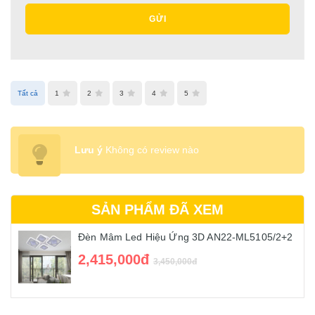
GỬI
Tất cả
1
2
3
4
5
Lưu ý
Không có review nào
SẢN PHẨM ĐÃ XEM
Đèn Mâm Led Hiệu Ứng 3D AN22-ML5105/2+2
2,415,000đ
3,450,000đ