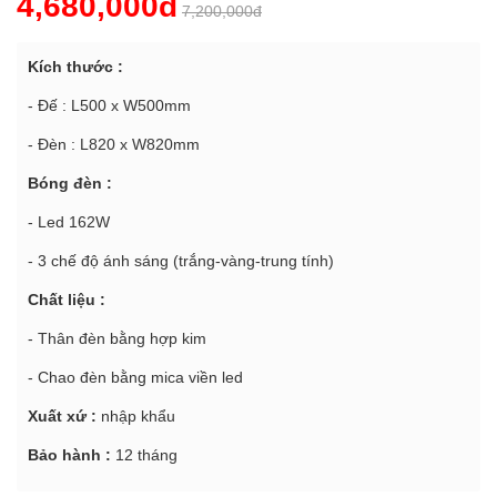
4,680,000đ
7,200,000đ
Kích thước :
- Đế : L500 x W500mm
- Đèn : L820 x W820mm
Bóng đèn :
- Led 162W
- 3 chế độ ánh sáng (trắng-vàng-trung tính)
Chất liệu :
- Thân đèn bằng hợp kim
- Chao đèn bằng mica viền led
Xuất xứ :
nhập khẩu
Bảo hành :
12 tháng