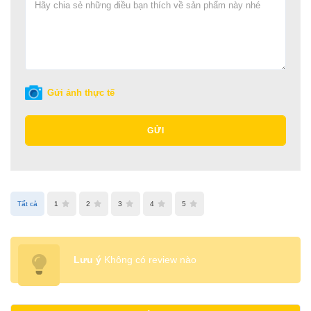
Gửi ảnh thực tế
GỬI
Tất cả
1
2
3
4
5
Lưu ý
Không có review nào