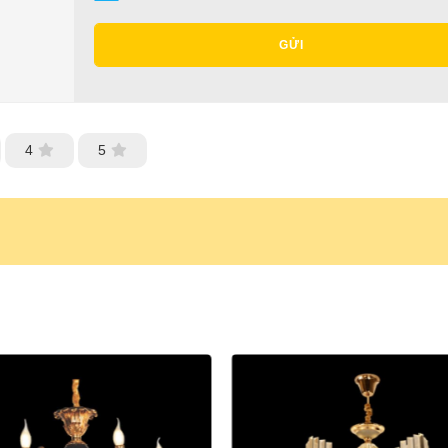
GỬI
4
5