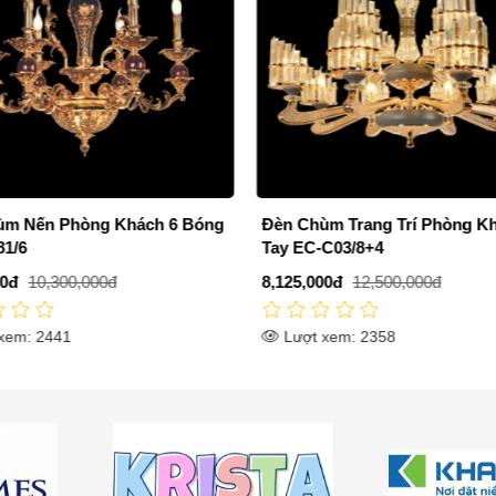
ùm Trang Trí Phòng Khách 12
Đèn Chùm Cổ Điển Kiểu Châ
-C03/8+4
750mm EC22-C7121/6
00đ
12,500,000đ
2,925,000đ
4,500,000đ
 xem: 2358
Lượt xem: 2190