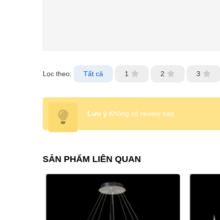
Lọc theo:
Tất cả
1
2
3
Lưu ý
Không có review nào
SẢN PHẨM LIÊN QUAN