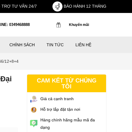
 TRỢ TƯ VẤN 24/7
BẢO HÀNH 12 THÁNG
INE: 0349468888
Khuyến mãi
CHÍNH SÁCH
TIN TỨC
LIÊN HỆ
46/12+8+4
Đại
CAM KẾT TỪ CHÚNG
TÔI
Giá cả cạnh tranh
Hỗ trợ lắp đặt tận nơi
Hàng chính hãng mẫu mã đa
dạng