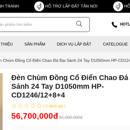
NH TRANH
HỖ TRỢ LẮP ĐẶT TẬN NƠI
HỖ
HOTL
 THIỆU
SẢN PHẨM
DỊCH VỤ LẮP ĐẶT
CATELOGUE
n Chùm Đồng Cổ Điển Chao Đá Đại Sảnh 24 Tay D1050mm HP-CD12
Đèn Chùm Đồng Cổ Điển Chao Đá 
Sảnh 24 Tay D1050mm HP-
CD1246/12+8+4
( 0 đánh giá )
56,700,000đ
81,000,000đ