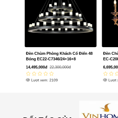
 Điển 48
Đèn Chùm Nến Phòng Khách 6 Bóng
Đèn Ch
EC-C2081/6
Tay EC
6,695,000đ
10,300,000đ
8,125,0
Lượt xem: 2441
Lượt