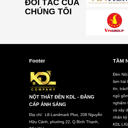
ĐỐI TÁC CỦA
CHÚNG TÔI
Footer
TẦM 
Đèn Nội
làm hài
tín, trá
ngũ gồm
NỘT THẤT ĐÈN KDL - ĐẲNG
nghiệm t
CẤP ÁNH SÁNG
và xây 
Địa chỉ: L8-Landmark Plus, 208 Nguyễn
nhân kỹ 
Hữu Cảnh, phường 22, Q.Bình Thạnh,
KDL LIG